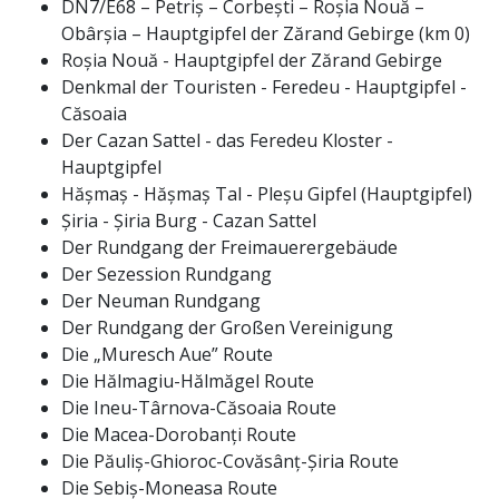
DN7/E68 – Petriș – Corbești – Roșia Nouă –
Obârșia – Hauptgipfel der Zărand Gebirge (km 0)
Roșia Nouă - Hauptgipfel der Zărand Gebirge
Denkmal der Touristen - Feredeu - Hauptgipfel -
Căsoaia
Der Cazan Sattel - das Feredeu Kloster -
Hauptgipfel
Hășmaș - Hășmaș Tal - Pleșu Gipfel (Hauptgipfel)
Șiria - Șiria Burg - Cazan Sattel
Der Rundgang der Freimauerergebäude
Der Sezession Rundgang
Der Neuman Rundgang
Der Rundgang der Großen Vereinigung
Die „Muresch Aue” Route
Die Hălmagiu-Hălmăgel Route
Die Ineu-Târnova-Căsoaia Route
Die Macea-Dorobanți Route
Die Păuliș-Ghioroc-Covăsânț-Șiria Route
Die Sebiș-Moneasa Route