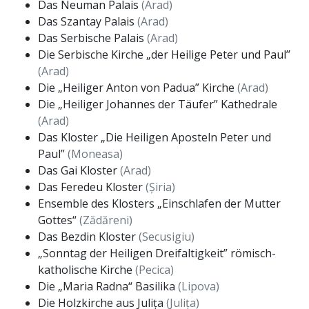
Das Neuman Palais
(Arad)
Das Szantay Palais
(Arad)
Das Serbische Palais
(Arad)
Die Serbische Kirche „der Heilige Peter und Paul’’
(Arad)
Die „Heiliger Anton von Padua” Kirche
(Arad)
Die „Heiliger Johannes der Täufer” Kathedrale
(Arad)
Das Kloster „Die Heiligen Aposteln Peter und
Paul”
(Moneasa)
Das Gai Kloster
(Arad)
Das Feredeu Kloster
(Șiria)
Ensemble des Klosters „Einschlafen der Mutter
Gottes“
(Zădăreni)
Das Bezdin Kloster
(Secusigiu)
„Sonntag der Heiligen Dreifaltigkeit” römisch-
katholische Kirche
(Pecica)
Die „Maria Radna“ Basilika
(Lipova)
Die Holzkirche aus Julița
(Julița)