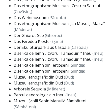
Das etnographische Museum ,,Zestrea Satului"
(Covăsinț)
Das Weinmuseum
(Pâncota)
Das etnographische Museum „La Moșu și Maica”
(Măderat)
Der Ghioroc See
(Ghioroc)
Das Feredeu Kloster
(Șiria)
Der Skulpturpark aus Căsoaia
(Căsoaia)
Biserica de lemn „Izvorul Tămăduirii” Ineu
(Ineu)
Biserica de lemn „Izvorul Tămăduirii” Ineu
(Ineu)
Biserica de lemn din Iercoșeni
(Șilindia)
Biserica de lemn din Iercoșeni
(Șilindia)
Muzeul etnografic din Dud
(Dud)
Muzeul etnografic din Dud
(Dud)
Arborele Sequoia
(Măderat)
Parcul dendrologic din Ineu
(Ineu)
Muzeul Școlii Sabin Manuilă Sâmbăteni
(Sâmbăteni)