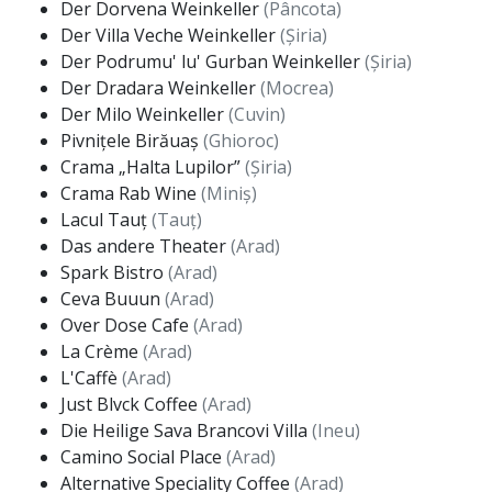
Der Dorvena Weinkeller
(Pâncota)
Der Villa Veche Weinkeller
(Șiria)
Der Podrumu' lu' Gurban Weinkeller
(Șiria)
Der Dradara Weinkeller
(Mocrea)
Der Milo Weinkeller
(Cuvin)
Pivnițele Birăuaș
(Ghioroc)
Crama „Halta Lupilor”
(Șiria)
Crama Rab Wine
(Miniș)
Lacul Tauț
(Tauț)
Das andere Theater
(Arad)
Spark Bistro
(Arad)
Ceva Buuun
(Arad)
Over Dose Cafe
(Arad)
La Crème
(Arad)
L'Caffè
(Arad)
Just Blvck Coffee
(Arad)
Die Heilige Sava Brancovi Villa
(Ineu)
Camino Social Place
(Arad)
Alternative Speciality Coffee
(Arad)