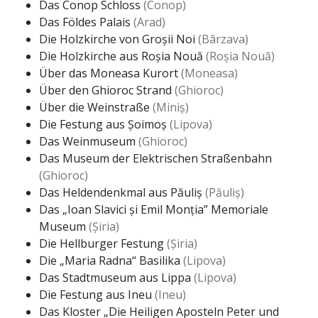
Das Conop Schloss
(Conop)
Das Földes Palais
(Arad)
Die Holzkirche von Groșii Noi
(Bârzava)
Die Holzkirche aus Roșia Nouă
(Roșia Nouă)
Über das Moneasa Kurort
(Moneasa)
Über den Ghioroc Strand
(Ghioroc)
Über die Weinstraße
(Miniș)
Die Festung aus Șoimoș
(Lipova)
Das Weinmuseum
(Ghioroc)
Das Museum der Elektrischen Straßenbahn
(Ghioroc)
Das Heldendenkmal aus Păuliș
(Păuliș)
Das „Ioan Slavici și Emil Monția” Memoriale
Museum
(Șiria)
Die Hellburger Festung
(Șiria)
Die „Maria Radna“ Basilika
(Lipova)
Das Stadtmuseum aus Lippa
(Lipova)
Die Festung aus Ineu
(Ineu)
Das Kloster „Die Heiligen Aposteln Peter und