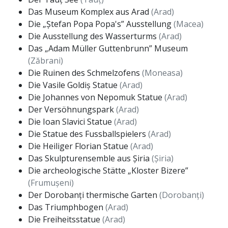
Das Museum Komplex aus Arad
(Arad)
Die „Ștefan Popa Popa's” Ausstellung
(Macea)
Die Ausstellung des Wasserturms
(Arad)
Das „Adam Müller Guttenbrunn” Museum
(Zăbrani)
Die Ruinen des Schmelzofens
(Moneasa)
Die Vasile Goldiș Statue
(Arad)
Die Johannes von Nepomuk Statue
(Arad)
Der Versöhnungspark
(Arad)
Die Ioan Slavici Statue
(Arad)
Die Statue des Fussballspielers
(Arad)
Die Heiliger Florian Statue
(Arad)
Das Skulpturensemble aus Șiria
(Șiria)
Die archeologische Stätte „Kloster Bizere”
(Frumușeni)
Der Dorobanți thermische Garten
(Dorobanți)
Das Triumphbogen
(Arad)
Die Freiheitsstatue
(Arad)