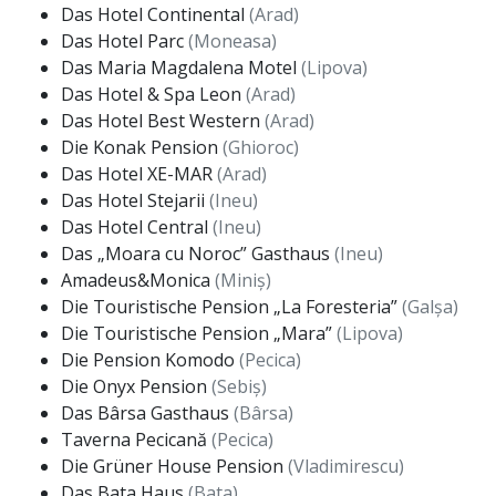
Das Hotel Continental
(Arad)
Das Hotel Parc
(Moneasa)
Das Maria Magdalena Motel
(Lipova)
Das Hotel & Spa Leon
(Arad)
Das Hotel Best Western
(Arad)
Die Konak Pension
(Ghioroc)
Das Hotel XE-MAR
(Arad)
Das Hotel Stejarii
(Ineu)
Das Hotel Central
(Ineu)
Das „Moara cu Noroc” Gasthaus
(Ineu)
Amadeus&Monica
(Miniș)
Die Touristische Pension „La Foresteria”
(Galșa)
Die Touristische Pension „Mara”
(Lipova)
Die Pension Komodo
(Pecica)
Die Onyx Pension
(Sebiș)
Das Bârsa Gasthaus
(Bârsa)
Taverna Pecicană
(Pecica)
Die Grüner House Pension
(Vladimirescu)
Das Bata Haus
(Bata)