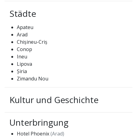
Städte
Apateu
Arad
Chișineu-Criș
Conop
Ineu
Lipova
Șiria
Zimandu Nou
Kultur und Geschichte
Unterbringung
Hotel Phoenix
(Arad)