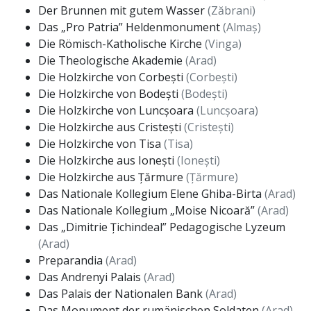
Der Brunnen mit gutem Wasser
(Zăbrani)
Das „Pro Patria” Heldenmonument
(Almaș)
Die Römisch-Katholische Kirche
(Vinga)
Die Theologische Akademie
(Arad)
Die Holzkirche von Corbești
(Corbești)
Die Holzkirche von Bodești
(Bodești)
Die Holzkirche von Luncșoara
(Luncșoara)
Die Holzkirche aus Cristești
(Cristești)
Die Holzkirche von Tisa
(Tisa)
Die Holzkirche aus Ionești
(Ionești)
Die Holzkirche aus Țărmure
(Țărmure)
Das Nationale Kollegium Elene Ghiba-Birta
(Arad)
Das Nationale Kollegium „Moise Nicoară”
(Arad)
Das „Dimitrie Țichindeal” Pedagogische Lyzeum
(Arad)
Preparandia
(Arad)
Das Andrenyi Palais
(Arad)
Das Palais der Nationalen Bank
(Arad)
Das Monument der rumänischen Soldaten
(Arad)