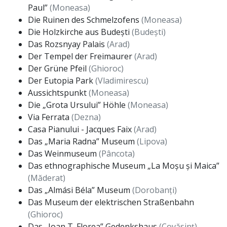
Paul”
(Moneasa)
Die Ruinen des Schmelzofens
(Moneasa)
Die Holzkirche aus Budești
(Budești)
Das Rozsnyay Palais
(Arad)
Der Tempel der Freimaurer
(Arad)
Der Grüne Pfeil
(Ghioroc)
Der Eutopia Park
(Vladimirescu)
Aussichtspunkt
(Moneasa)
Die „Grota Ursului” Höhle
(Moneasa)
Via Ferrata
(Dezna)
Casa Pianului - Jacques Faix
(Arad)
Das „Maria Radna” Museum
(Lipova)
Das Weinmuseum
(Pâncota)
Das ethnographische Museum „La Moșu și Maica”
(Măderat)
Das „Almási Béla” Museum
(Dorobanți)
Das Museum der elektrischen Straßenbahn
(Ghioroc)
Das „Ioan T. Florea” Gedenkshaus
(Covăsinț)