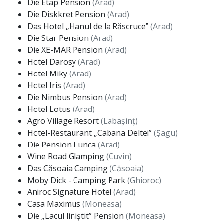
Die Etap Pension
(Arad)
Die Diskkret Pension
(Arad)
Das Hotel „Hanul de la Răscruce”
(Arad)
Die Star Pension
(Arad)
Die XE-MAR Pension
(Arad)
Hotel Darosy
(Arad)
Hotel Miky
(Arad)
Hotel Iris
(Arad)
Die Nimbus Pension
(Arad)
Hotel Lotus
(Arad)
Agro Village Resort
(Labașinț)
Hotel-Restaurant „Cabana Deltei”
(Șagu)
Die Pension Lunca
(Arad)
Wine Road Glamping
(Cuvin)
Das Căsoaia Camping
(Căsoaia)
Moby Dick - Camping Park
(Ghioroc)
Aniroc Signature Hotel
(Arad)
Casa Maximus
(Moneasa)
Die „Lacul liniștit” Pension
(Moneasa)