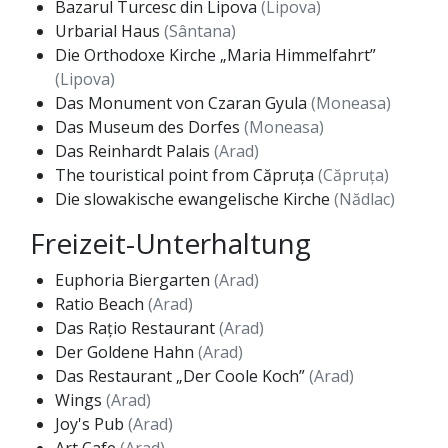
Bazarul Turcesc din Lipova
(Lipova)
Urbarial Haus
(Sântana)
Die Orthodoxe Kirche „Maria Himmelfahrt”
(Lipova)
Das Monument von Czaran Gyula
(Moneasa)
Das Museum des Dorfes
(Moneasa)
Das Reinhardt Palais
(Arad)
The touristical point from Căpruța
(Căpruța)
Die slowakische ewangelische Kirche
(Nădlac)
Freizeit-Unterhaltung
Euphoria Biergarten
(Arad)
Ratio Beach
(Arad)
Das Rațio Restaurant
(Arad)
Der Goldene Hahn
(Arad)
Das Restaurant „Der Coole Koch”
(Arad)
Wings
(Arad)
Joy's Pub
(Arad)