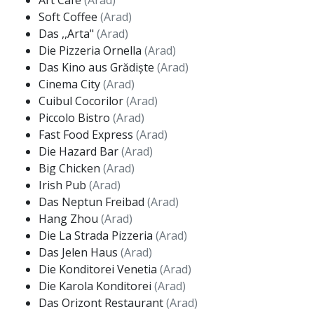
Art Cafe
(Arad)
Soft Coffee
(Arad)
Das ,,Arta"
(Arad)
Die Pizzeria Ornella
(Arad)
Das Kino aus Grădiște
(Arad)
Cinema City
(Arad)
Cuibul Cocorilor
(Arad)
Piccolo Bistro
(Arad)
Fast Food Express
(Arad)
Die Hazard Bar
(Arad)
Big Chicken
(Arad)
Irish Pub
(Arad)
Das Neptun Freibad
(Arad)
Hang Zhou
(Arad)
Die La Strada Pizzeria
(Arad)
Das Jelen Haus
(Arad)
Die Konditorei Venetia
(Arad)
Die Karola Konditorei
(Arad)
Das Orizont Restaurant
(Arad)