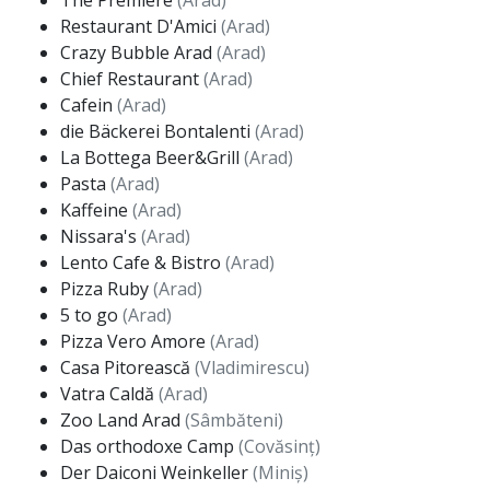
The Premiere
(Arad)
Restaurant D'Amici
(Arad)
Crazy Bubble Arad
(Arad)
Chief Restaurant
(Arad)
Cafein
(Arad)
die Bäckerei Bontalenti
(Arad)
La Bottega Beer&Grill
(Arad)
Pasta
(Arad)
Kaffeine
(Arad)
Nissara's
(Arad)
Lento Cafe & Bistro
(Arad)
Pizza Ruby
(Arad)
5 to go
(Arad)
Pizza Vero Amore
(Arad)
Casa Pitorească
(Vladimirescu)
Vatra Caldă
(Arad)
Zoo Land Arad
(Sâmbăteni)
Das orthodoxe Camp
(Covăsinț)
Der Daiconi Weinkeller
(Miniș)