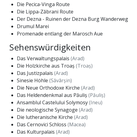
Die Pecica-Vinga Route
Die Lippa-Zăbrani Route
Der Dezna - Ruinen der Dezna Burg Wanderweg
Drumul Marei
Promenade entlang der Marosch Aue
Sehenswürdigkeiten
Das Verwaltungspalais
(Arad)
Die Holzkirche aus Troaș
(Troaș)
Das Justizpalais
(Arad)
Sinesie Höhle
(Săvârșin)
Die Neue Orthodoxe Kirche
(Arad)
Das Heldendenkmal aus Păuliș
(Păuliș)
Ansamblul Castelului Solymosy
(Ineu)
Die neologische Synagoge
(Arad)
Die lutheranische Kirche
(Arad)
Das Cernovici Schloss
(Macea)
Das Kulturpalais
(Arad)