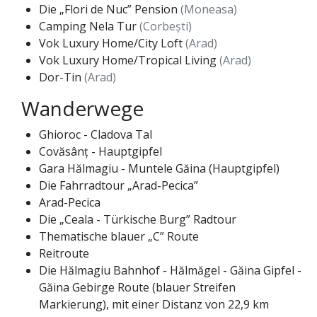
Die „Flori de Nuc” Pension
(Moneasa)
Camping Nela Tur
(Corbești)
Vok Luxury Home/City Loft
(Arad)
Vok Luxury Home/Tropical Living
(Arad)
Dor-Tin
(Arad)
Wanderwege
Ghioroc - Cladova Tal
Covăsânț - Hauptgipfel
Gara Hălmagiu - Muntele Găina (Hauptgipfel)
Die Fahrradtour „Arad-Pecica”
Arad-Pecica
Die „Ceala - Türkische Burg” Radtour
Thematische blauer „C” Route
Reitroute
Die Hălmagiu Bahnhof - Hălmăgel - Găina Gipfel -
Găina Gebirge Route (blauer Streifen
Markierung), mit einer Distanz von 22,9 km