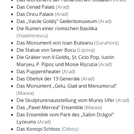
Das Cenad Palais
(Arad)
Das Oncu Palace
(Arad)
Das „Vasile Goldiș” Gedenlsmuseum
(Arad)
Die Ruinen einer römischen Basilika
(Vladimirescu)
Das Monument von Ioan Buteanu
(Gurahonț)
Die Statue von Sever Bocu
(Lipova)
Die Gräber von V.Goldiș, Șt. Cicio Pop, Iustin
Marșeu, P. Pipoș und Moise Rișcuția
(Arad)
Das Puppentheater
(Arad)
Das Obelisk der 13 Generäle
(Arad)
Das Monument „Gelu, Glad and Menumorut”
(Macea)
Die Skulpturenausstellung vom Mureș Ufer
(Arad)
Das „Pavel Mercea” Ensemble
(Macea)
Das Ensemble vom Park des „Sabin Drăgoi”
Lyzeums
(Arad)
Das Konopi Schloss
(Odvoș)