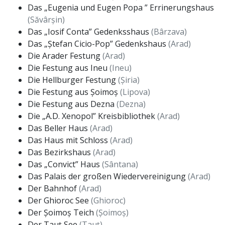
Das „Eugenia und Eugen Popa ” Errinerungshaus
(Săvârșin)
Das „Iosif Conta” Gedenksshaus
(Bârzava)
Das „Ștefan Cicio-Pop” Gedenkshaus
(Arad)
Die Arader Festung
(Arad)
Die Festung aus Ineu
(Ineu)
Die Hellburger Festung
(Șiria)
Die Festung aus Șoimoș
(Lipova)
Die Festung aus Dezna
(Dezna)
Die „A.D. Xenopol” Kreisbibliothek
(Arad)
Das Beller Haus
(Arad)
Das Haus mit Schloss
(Arad)
Das Bezirkshaus
(Arad)
Das „Convict” Haus
(Sântana)
Das Palais der großen Wiedervereinigung
(Arad)
Der Bahnhof
(Arad)
Der Ghioroc See
(Ghioroc)
Der Șoimoș Teich
(Șoimoș)
Der Tauț See
(Tauț)