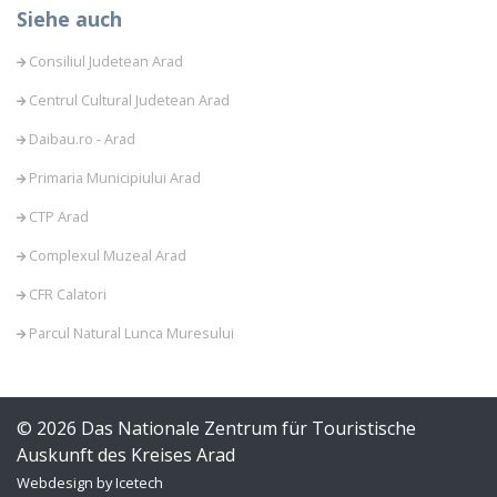
Siehe auch
Consiliul Judetean Arad
Centrul Cultural Judetean Arad
Daibau.ro - Arad
Primaria Municipiului Arad
CTP Arad
Complexul Muzeal Arad
CFR Calatori
Parcul Natural Lunca Muresului
© 2026 Das Nationale Zentrum für Touristische
Auskunft des Kreises Arad
Webdesign by Icetech