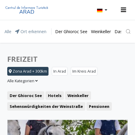
Alle
Ort erkennen
Der Ghioroc See
Weinkeller
Das Natur
FREIZEIT
Zona Arad + 300km
In Arad
Im Kreis Arad
Alle Kategorien
Der Ghioroc See
Hotels
Weinkeller
Sehenswürdigkeiten der Weinstraße
Pensionen
Das Moneasa Kurort
Freizeit
Das Lipova Kurort
Motel
Restaurant
Das Naturpark „Lunca Mureșului”