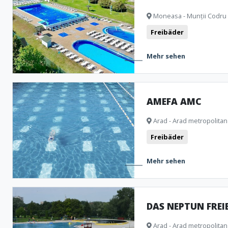
Festungen und Burgen
Freibäder
Kirchen
Moneasa - Munții Codr
Freibäder
Museen und Gedenkshäuser
Monumente
Kino
Natürliche Formationen
Clubbing
Archäologische Artefa
Mehr sehen
Camping
Theater
Bistro
AMEFA AMC
Arad - Arad metropolitan
Freibäder
Mehr sehen
DAS NEPTUN FREI
Arad - Arad metropolitan