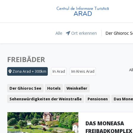
Alle
Ort erkennen
Der Ghioroc S
FREIBÄDER
Al
Zona Arad + 300km
In Arad
Im Kreis Arad
Der Ghioroc See
Hotels
Weinkeller
Sehenswürdigkeiten der Weinstraße
Pensionen
Das Mone
Freizeit
Das Lipova Kurort
Motel
Restaurant
Das Naturpark „Lunca Mureșului”
Cafeteria
Der Grüne Pfe
DAS MONEASA
FREIBADKOMPLEX
Pub
Pizzeria
Repräsentative Gebäude
Fast food