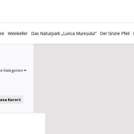
ee
Weinkeller
Das Naturpark „Lunca Mureșului”
Der Grüne Pfeil
le Kategorien
asa Kurort
il
Cafe