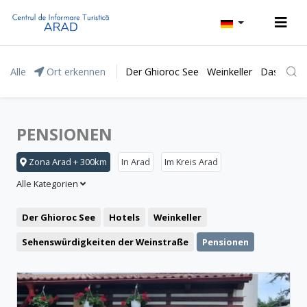
Alle
Ort erkennen
Der Ghioroc See
Weinkeller
Das Natur
PENSIONEN
Zona Arad + 300km
In Arad
Im Kreis Arad
Alle Kategorien
Der Ghioroc See
Hotels
Weinkeller
Sehenswürdigkeiten der Weinstraße
Pensionen
Das Moneasa Kurort
Freizeit
Das Lipova Kurort
Motel
Restaurant
Das Naturpark „Lunca Mureșului”