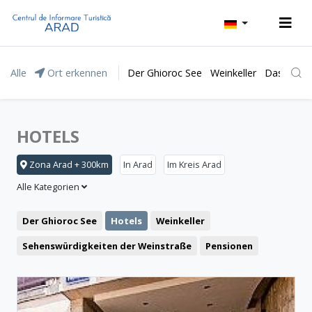
Alle
Ort erkennen
Der Ghioroc See
Weinkeller
Das Natur
HOTELS
Zona Arad + 300km
In Arad
Im Kreis Arad
Alle Kategorien
Der Ghioroc See
Hotels
Weinkeller
Sehenswürdigkeiten der Weinstraße
Pensionen
Das Moneasa Kurort
Freizeit
Das Lipova Kurort
Motel
Restaurant
Das Naturpark „Lunca Mureșului”