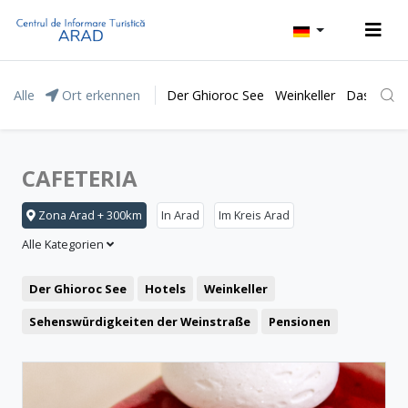
Alle
Ort erkennen
Der Ghioroc See
Weinkeller
Das Natur
CAFETERIA
Zona Arad + 300km
In Arad
Im Kreis Arad
Alle Kategorien
Der Ghioroc See
Hotels
Weinkeller
Sehenswürdigkeiten der Weinstraße
Pensionen
Das Moneasa Kurort
Freizeit
Das Lipova Kurort
Motel
Restaurant
Das Naturpark „Lunca Mureșului”