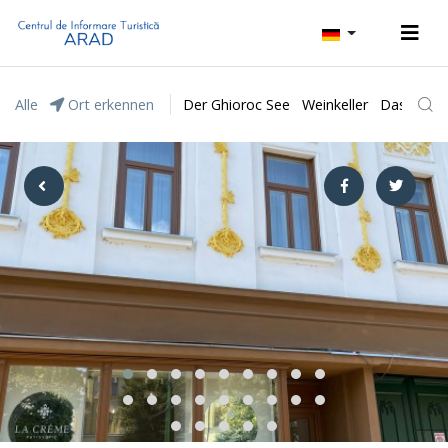
Alle
Ort erkennen
Der Ghioroc See
Weinkeller
Das Natur