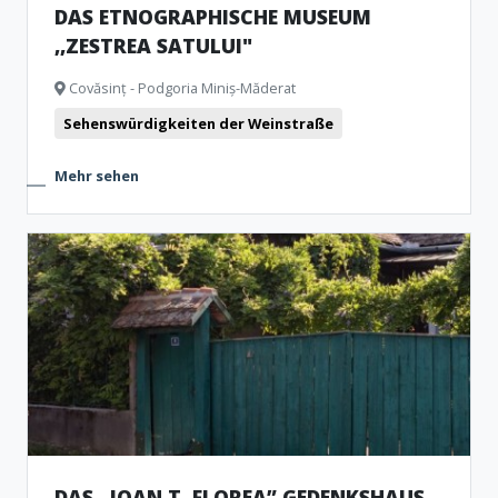
DAS ETNOGRAPHISCHE MUSEUM
,,ZESTREA SATULUI"
Covăsinț - Podgoria Miniș-Măderat
Sehenswürdigkeiten der Weinstraße
Mehr sehen
DAS „IOAN T. FLOREA” GEDENKSHAUS