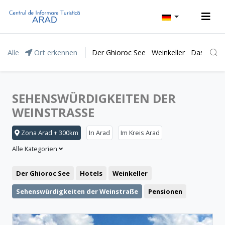
Alle
Ort erkennen
Der Ghioroc See
Weinkeller
Das Natur
SEHENSWÜRDIGKEITEN DER
WEINSTRASSE
Zona Arad + 300km
In Arad
Im Kreis Arad
Alle Kategorien
Der Ghioroc See
Hotels
Weinkeller
Sehenswürdigkeiten der Weinstraße
Pensionen
Das Moneasa Kurort
Freizeit
Das Lipova Kurort