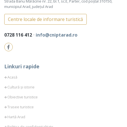
Strada Banu Mărăcine nr. 22, bl.1, sc.E, Parter, cod poștal 310150,
municipiul Arad, județul Arad
Centre locale de informare turistică
0728 116 412
⋅
info@cniptarad.ro
Linkuri rapide
Acasă
Cultură și istorie
Obiective turistice
Trasee turistice
Hartă Arad
Politica de confidențialitate