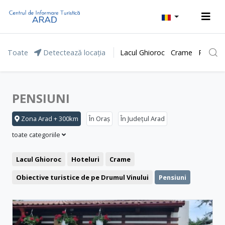
Toate
Detectează locația
Lacul Ghioroc
Crame
Parcul 
PENSIUNI
Zona Arad + 300km
În Oraș
În Județul Arad
toate categoriile
Lacul Ghioroc
Hoteluri
Crame
Obiective turistice de pe Drumul Vinului
Pensiuni
Stațiunea Moneasa
Agrement și relaxare
Băile Lipova
Motel
Restaurant