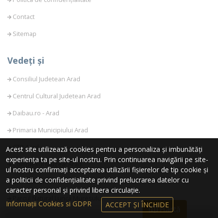
Contact
Sitemap
Vedeți și
Consiliul Judetean Arad
Centrul Cultural Judetean Arad
Daibau.ro - Arad
Primaria Municipiului Arad
CTP Arad
Acest site utilizează cookies pentru a personaliza și imbunătăți
experiența ta pe site-ul nostru. Prin continuarea navigării pe site-
Complexul Muzeal Arad
ul nostru confirmați acceptarea utilizării fișierelor de tip cookie și
a politicii de confidențialitate privind prelucrarea datelor cu
CFR Calatori
caracter personal și privind libera circulație.
Parcul Natural Lunca Muresului
Informații Cookies si GDPR
ACCEPT ȘI ÎNCHIDE
Hartă