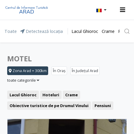
Toate
Detectează locația
Lacul Ghioroc
Crame
Parcul 
MOTEL
Zona Arad + 300km
În Oraș
În Județul Arad
toate categoriile
Lacul Ghioroc
Hoteluri
Crame
Obiective turistice de pe Drumul Vinului
Pensiuni
Stațiunea Moneasa
Agrement și relaxare
Băile Lipova
Motel
Restaurant