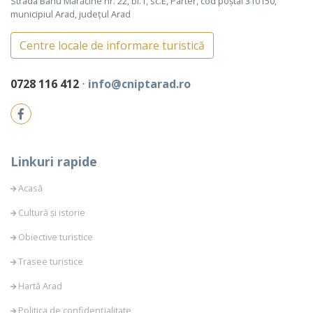
Strada Banu Mărăcine nr. 22, bl.1, sc.E, Parter, cod poștal 310150,
municipiul Arad, județul Arad
Centre locale de informare turistică
0728 116 412
⋅
info@cniptarad.ro
Linkuri rapide
Acasă
Cultură și istorie
Obiective turistice
Trasee turistice
Hartă Arad
Politica de confidențialitate