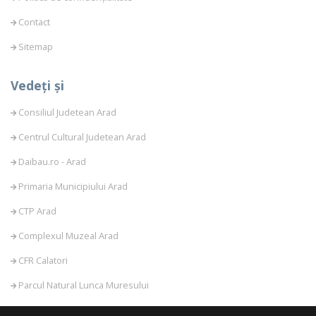
Contact
Sitemap
Vedeți și
Consiliul Judetean Arad
Centrul Cultural Judetean Arad
Daibau.ro - Arad
Primaria Municipiului Arad
CTP Arad
Complexul Muzeal Arad
CFR Calatori
Parcul Natural Lunca Muresului