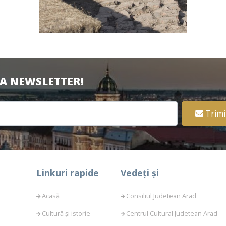
LA NEWSLETTER!
Trimi
Linkuri rapide
Vedeți și
Acasă
Consiliul Judetean Arad
Cultură și istorie
Centrul Cultural Judetean Arad