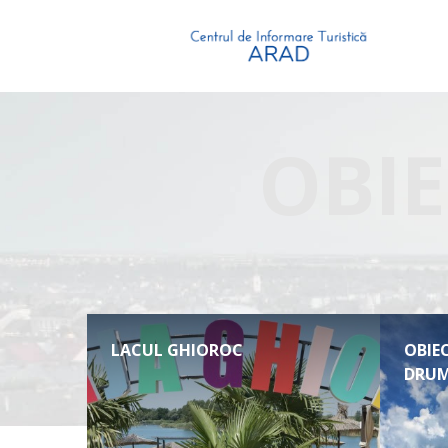
OBIE
LACUL GHIOROC
OBIEC
DRUM