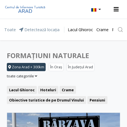
Toate
Detectează locația
Lacul Ghioroc
Crame
Parcul 
FORMAȚIUNI NATURALE
Zona Arad + 300km
În Oraș
În Județul Arad
toate categoriile
Lacul Ghioroc
Hoteluri
Crame
Obiective turistice de pe Drumul Vinului
Pensiuni
Stațiunea Moneasa
Agrement și relaxare
Băile Lipova
Motel
Restaurant