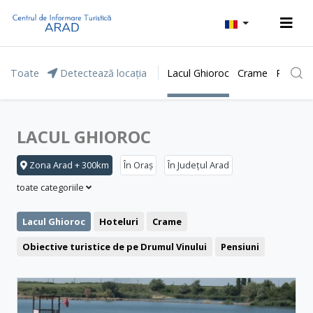
Toate
Detectează locația
Lacul Ghioroc
Crame
Parcul 
LACUL GHIOROC
Zona Arad + 300km
În Oraș
În Județul Arad
toate categoriile
Lacul Ghioroc
Hoteluri
Crame
Obiective turistice de pe Drumul Vinului
Pensiuni
Stațiunea Moneasa
Agrement și relaxare
Băile Lipova
Motel
Restaurant