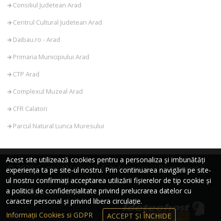
Consiliul Judetean Arad
Centrul Cultural Judetean Arad
Daibau.ro - Arad
Primaria Municipiului Arad
CTP Arad
Complexul Muzeal Arad
CFR Calatori
Parcul Natural Lunca Muresului
Acest site utilizează cookies pentru a personaliza și imbunătăți
© 2026 Centrul Național de Informare și Promovare
experiența ta pe site-ul nostru. Prin continuarea navigării pe site-
Turistică al Județului Arad
ul nostru confirmați acceptarea utilizării fișierelor de tip cookie și
a politicii de confidențialitate privind prelucrarea datelor cu
Webdesign by Icetech
caracter personal și privind libera circulație.
Informații Cookies si GDPR
ACCEPT ȘI ÎNCHIDE
Hartă