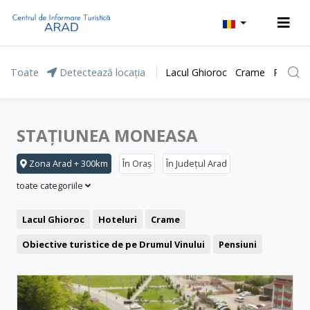
Toate
Detectează locația
Lacul Ghioroc
Crame
Parcul 
STAȚIUNEA MONEASA
Zona Arad + 300km
În Oraș
În Județul Arad
toate categoriile
Lacul Ghioroc
Hoteluri
Crame
Obiective turistice de pe Drumul Vinului
Pensiuni
Stațiunea Moneasa
Agrement și relaxare
Băile Lipova
Motel
Restaurant