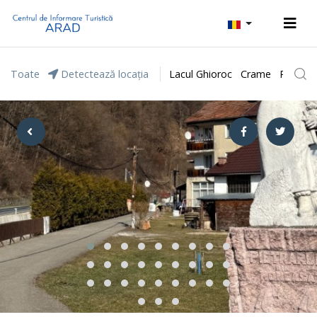
Toate
Detectează locația
Lacul Ghioroc
Crame
Parcul 