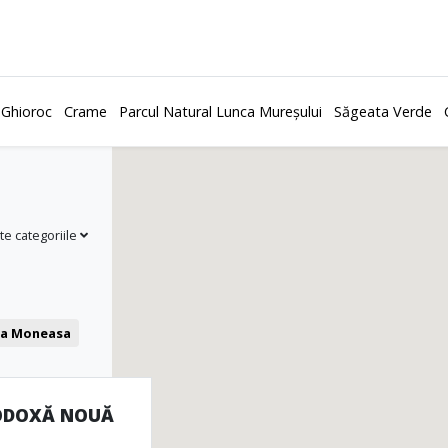
 Ghioroc
Crame
Parcul Natural Lunca Mureșului
Săgeata Verde
te categoriile
ea Moneasa
Cafenea
ODOXĂ NOUĂ
și castele