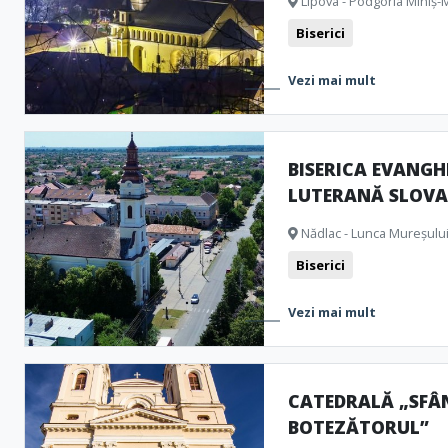
Lipova - Podgoria Miniș-
Biserici
Vezi mai mult
BISERICA EVANGH
LUTERANĂ SLOV
Nădlac - Lunca Mureșului
Biserici
Vezi mai mult
CATEDRALĂ „SFÂ
BOTEZĂTORUL”