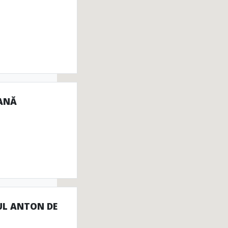
Cinema
ping
RANĂ
UL ANTON DE