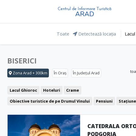
Toate
Detectează locația
Lacul
BISERICI
toa
Zona Arad + 300km
În Oraș
În Județul Arad
Lacul Ghioroc
Hoteluri
Crame
Obiective turistice de pe Drumul Vinului
Pensiuni
Stațiun
Agrement și relaxare
Băile Lipova
Motel
Restaurant
Parcul Natural Lunca Mureșului
Cofetărie
Săgeata Verde
CATEDRALA ORT
PODGORIA
Pub
Pizzerie
Clădiri reprezentative
Fast food
Cetăți 