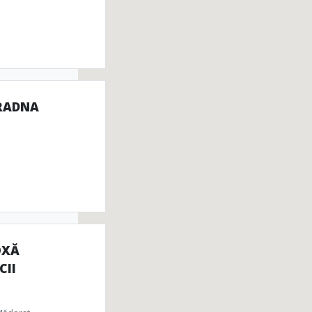
 RADNA
OXĂ
CII