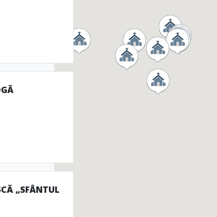
OGĂ
SCĂ „SFÂNTUL