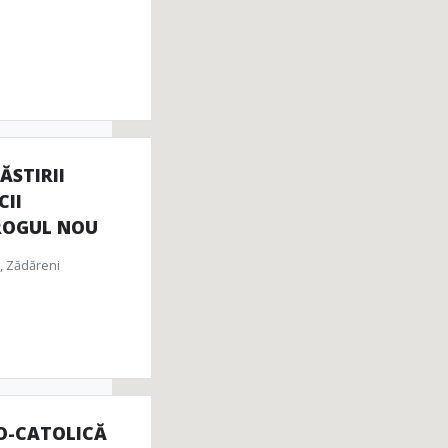
STIRII
CII
ROGUL NOU
, Zădăreni
O-CATOLICĂ