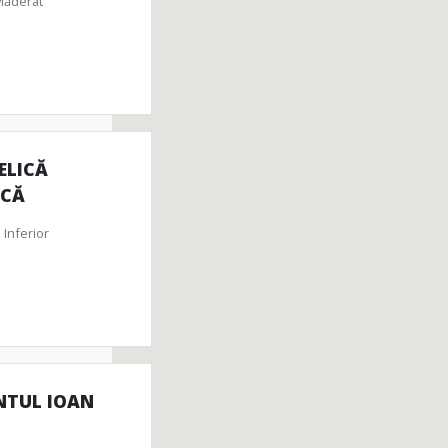
Măderat
ELICĂ
ACĂ
 Inferior
NTUL IOAN