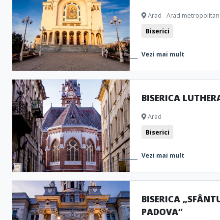
Ștranduri
Biserici
Muzee și Case memoriale
Monumente
Arad - Arad metropolitan
Biserici
Formațiuni naturale
Clubbing
Vestigii arheologice
Cam
Teatru
Bistro
Vezi mai mult
BISERICA LUTHE
Arad
Biserici
Vezi mai mult
BISERICA „SFÂNT
PADOVA”