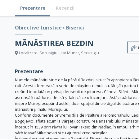
Prezentare
Recenzii
Obiective turistice
›
Biserici
MĂNĂSTIREA BEZDIN
Localizare: Secusigiu - sat Munar, Secusigiu
Prezentare
Numele mănăstirii vine de la pârâul Bezdin, situat în apropierea lăc
cult. Acesta formează o serie de mlaştini cu mult stufăriş în partea-i 
creând totodată un peisaj deosebit de pitoresc. Cândva Sfânta Măn
ascunsă în pădurea deasă şi falnică ce o înconjura. Astăzi pădurea 
înspre Mureş, ocupând astfel, doar spaţiul dintre digul de apărare 
mănăstirii şi malul Mureşului.
Conform documentelor vremii (fila de Psaltire a ieromonahului Leo
Bogojevici, aflată acum la Vârşeţ), construirea ansamblului mănăstir
început în 1539 prin râvna lui Iovan Iaksici din Nădlac, în timpul arhi
sârb Ioasaf Milutinovici şi cu ajutorul credincioşilor.
În timpul ocupaţiei otomane a Banatului, lăcaşul de cult a fost incen