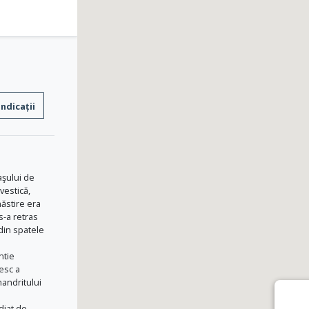
Indicații
aşului de
vestică,
ăstire era
s-a retras
din spatele
ntie
esc a
mandritului
diat de