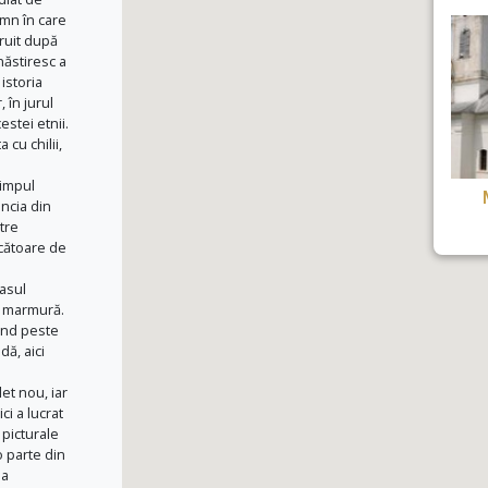
lemn în care
truit după
năstiresc a
istoria
 în jurul
stei etnii.
 cu chilii,
timpul
ncia din
tre
ăcătoare de
asul
e marmură.
ând peste
dă, aici
et nou, iar
ci a lucrat
 picturale
o parte din
 a