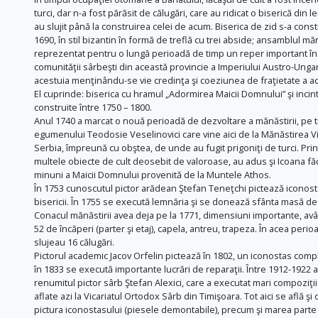
turci, dar n-a fost părăsit de călugări, care au ridicat o biserică din 
au slujit până la construirea celei de acum. Biserica de zid s-a cons
1690, în stil bizantin în formă de treflă cu trei abside; ansamblul mă
reprezentat pentru o lungă perioadă de timp un reper important în 
comunităţii sârbeşti din această provincie a Imperiului Austro-Ungar,
acestuia menţinându-se vie credinţa şi coeziunea de fraţietate a ace
El cuprinde: biserica cu hramul „Adormirea Maicii Domnului” şi incinta
construite între 1750 – 1800.
Anul 1740 a marcat o nouă perioadă de dezvoltare a mănăstirii, pe 
egumenului Teodosie Veselinovici care vine aici de la Mănăstirea Vi
Serbia, împreună cu obştea, de unde au fugit prigoniţi de turci. Prin
multele obiecte de cult deosebit de valoroase, au adus şi Icoana f
minuni a Maicii Domnului provenită de la Muntele Athos.
În 1753 cunoscutul pictor arădean Ştefan Teneţchi pictează iconost
bisericii. În 1755 se execută lemnăria şi se donează sfânta masă d
Conacul mănăstirii avea deja pe la 1771, dimensiuni importante, av
52 de încăperi (parter şi etaj), capela, antreu, trapeza. În acea perioa
slujeau 16 călugări.
Pictorul academic Jacov Orfelin pictează în 1802, un iconostas compl
în 1833 se execută importante lucrări de reparaţii. Între 1912-1922 ai
renumitul pictor sârb Ştefan Alexici, care a executat mari compoziţii
aflate azi la Vicariatul Ortodox Sârb din Timişoara. Tot aici se află şi 
pictura iconostasului (piesele demontabile), precum şi marea parte