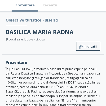
Prezentare
Recenzii
Obiective turistice
›
Biserici
BASILICA MARIA RADNA
Localizare: Lipova - Lipova
Indicații
Prezentare
În jurul anului 1520, o văduvă pioasă ridică prima capelă pe dealul
din Radna. După ce Banatul va fi cucerit de către otomani, capela va
sluji credincioşilor şi călugărilor franciscani, refugiaţi din calea
năvălitorilor pe malul nordic al Mureşului. În 1551 începe stăpânirea
otomană, care va dura până în 1716. În anul 1642, P. Andrija
Stipančić, preot la Radna, reuşeşte după un lung şi anevoios drum
făcut pe jos până la Constantinopol şi înapoi, să obţină, în schimbul
unui substanţial bacşiş, de la sultan un "Embre" (ferman) pentru
renovarea capelei sale. În 1668 capela fraţilor franciscani din