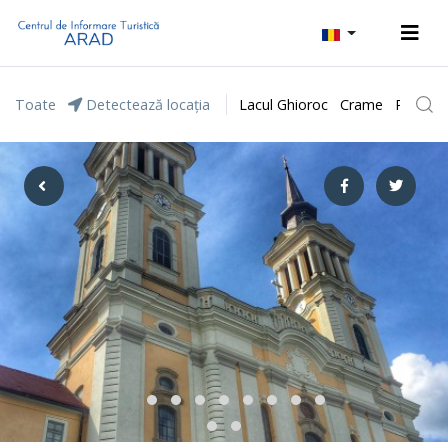
Toate
Detectează locația
Lacul Ghioroc
Crame
Parcul 