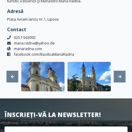
turistic a Bisericii şi Mănăstirii Maria Radna.
Adresă
Piața Avram Iancu nr.1, Lipova
Contact
0257-563092
maria.radna@yahoo.de
mariaradna.com
facebook.com/BasilicaMariaRadna
ÎNSCRIEȚI-VĂ LA NEWSLETTER!