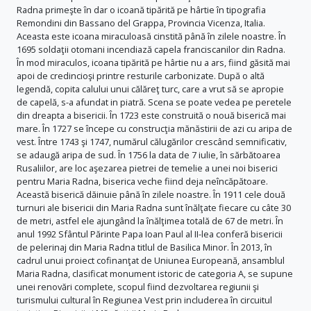
Radna primeşte în dar o icoană tipărită pe hârtie în tipografia
Remondini din Bassano del Grappa, Provincia Vicenza, Italia.
Aceasta este icoana miraculoasă cinstită până în zilele noastre. În
1695 soldaţii otomani incendiază capela franciscanilor din Radna.
În mod miraculos, icoana tipărită pe hârtie nu a ars, fiind găsită mai
apoi de credincioşi printre resturile carbonizate. După o altă
legendă, copita calului unui călăreţ turc, care a vrut să se apropie
de capelă, s-a afundat in piatră. Scena se poate vedea pe peretele
din dreapta a bisericii. În 1723 este construită o nouă biserică mai
mare. În 1727 se începe cu construcţia mănăstirii de azi cu aripa de
vest. Între 1743 şi 1747, numărul călugărilor crescând semnificativ,
se adaugă aripa de sud. În 1756 la data de 7 iulie, în sărbătoarea
Rusaliilor, are loc aşezarea pietrei de temelie a unei noi biserici
pentru Maria Radna, biserica veche fiind deja neîncăpătoare.
Această biserică dăinuie până în zilele noastre. În 1911 cele două
turnuri ale bisericii din Maria Radna sunt înălţate fiecare cu câte 30
de metri, astfel ele ajungând la înălţimea totală de 67 de metri. În
anul 1992 Sfântul Părinte Papa Ioan Paul al II-lea conferă bisericii
de pelerinaj din Maria Radna titlul de Basilica Minor. În 2013, în
cadrul unui proiect cofinanţat de Uniunea Europeană, ansamblul
Maria Radna, clasificat monument istoric de categoria A, se supune
unei renovări complete, scopul fiind dezvoltarea regiunii şi
turismului cultural în Regiunea Vest prin includerea în circuitul