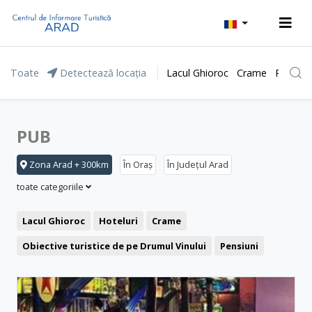
Toate
Detectează locația
Lacul Ghioroc
Crame
Parcul 
PUB
Zona Arad + 300km
În Oraș
În Județul Arad
toate categoriile
Lacul Ghioroc
Hoteluri
Crame
Obiective turistice de pe Drumul Vinului
Pensiuni
Stațiunea Moneasa
Agrement și relaxare
Băile Lipova
Motel
Restaurant