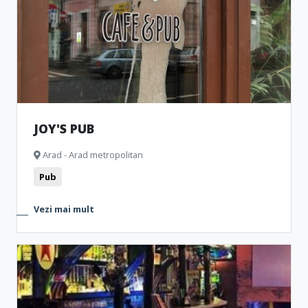
Muzee și Case memoriale
Cinema
Monumente
Clubbing
Teatru
Bistro
JOY'S PUB
Arad - Arad metropolitan
Pub
Vezi mai mult