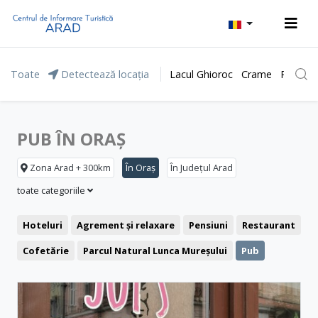
Toate
Detectează locația
Lacul Ghioroc
Crame
Parcul 
PUB ÎN ORAȘ
Zona Arad + 300km
În Oraș
În Județul Arad
toate categoriile
Hoteluri
Agrement și relaxare
Pensiuni
Restaurant
Cofetărie
Parcul Natural Lunca Mureșului
Pub
Cafenea
Clădiri reprezentative
Pizzerie
Fast food
Cetăți și castele
Ștranduri
Biserici