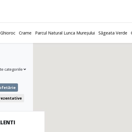
 Ghioroc
Crame
Parcul Natural Lunca Mureșului
Săgeata Verde
te categoriile
ofetărie
prezentative
Teatru
LENTI