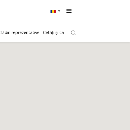
Clădiri reprezentative
Cetăți și castele
Biserici
Ștranduri
Muzee ș