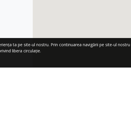
nța ta pe site-ul nostru. Prin continuarea navigării pe site-ul nostru co
ivind libera circulație.
LA NEWSLETTER!
Trimi