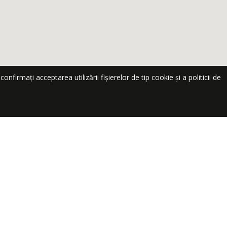
nfirmați acceptarea utilizării fișierelor de tip cookie și a politicii de
te