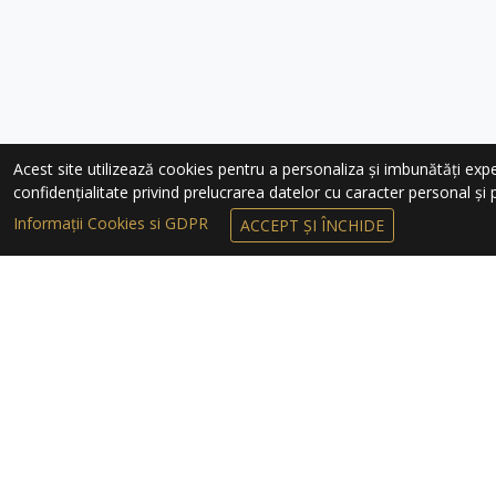
Acest site utilizează cookies pentru a personaliza și imbunătăți experie
confidențialitate privind prelucrarea datelor cu caracter personal și pr
Informații Cookies si GDPR
ACCEPT ȘI ÎNCHIDE
ÎNSCRIEȚI-VĂ 