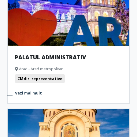
Muzee și Case memoriale
Cinema
Monumente
Clubbing
Teatru
Bistro
PALATUL ADMINISTRATIV
Arad - Arad metropolitan
Clădiri reprezentative
Vezi mai mult