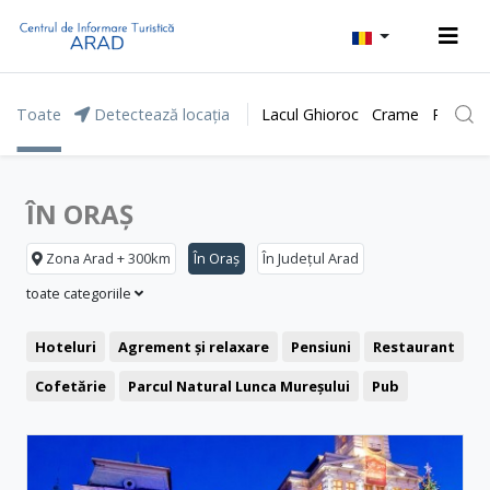
Toate
Detectează locația
Lacul Ghioroc
Crame
Parcul 
ÎN ORAȘ
Zona Arad + 300km
În Oraș
În Județul Arad
toate categoriile
Hoteluri
Agrement și relaxare
Pensiuni
Restaurant
Cofetărie
Parcul Natural Lunca Mureșului
Pub
Cafenea
Clădiri reprezentative
Pizzerie
Fast food
Cetăți și castele
Ștranduri
Biserici