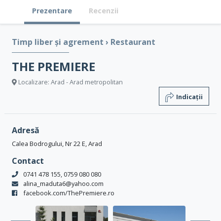
Prezentare
Recenzii
Timp liber și agrement
›
Restaurant
THE PREMIERE
Localizare: Arad - Arad metropolitan
Indicații
Adresă
Calea Bodrogului, Nr 22 E, Arad
Contact
0741 478 155, 0759 080 080
alina_maduta6@yahoo.com
facebook.com/ThePremiere.ro