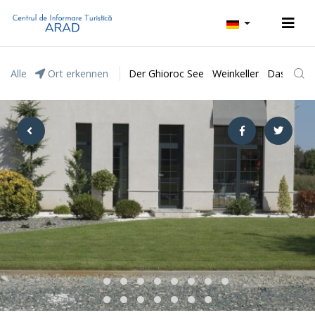
Alle
Ort erkennen
Der Ghioroc See
Weinkeller
Das Natur