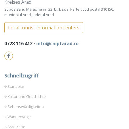
Kreises Arad
Strada Banu Mărăcine nr. 22, bl.1, sc.E, Parter, cod poștal 310150,
municipiul Arad, județul Arad
Local tourist information centers
0728 116 412
⋅
info@cniptarad.ro
Schnellzugriff
Startseite
Kultur und Geschichte
Sehenswürdigkeiten
Wanderwege
Arad Karte