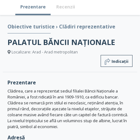
Prezentare
Recenzii
Obiective turistice
›
Clădiri reprezentative
PALATUL BĂNCII NAȚIONALE
Localizare: Arad - Arad metropolitan
Indicații
Prezentare
Clădirea, care a reprezentat sediul filialei Băncii Naționale a
României, a fost ridicată în anii 1909-1910, ca edificiu bancar.
Clădirea se remarcă prin stilul ei neoclasic, reținând atenția, în
primul rând, decorațiile așezate la nivelul etajelor, străjuite de
coloane masive având fiecare câte un capitel de factură corintică.
La nivelul tripticului se află un voluminos stup de albine, lucrat în
piatră, simbol al economiei.
Adresă