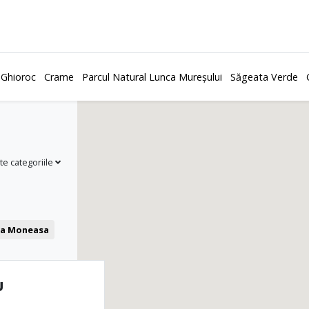
 Ghioroc
Crame
Parcul Natural Lunca Mureșului
Săgeata Verde
te categoriile
ea Moneasa
Cafenea
U
și castele