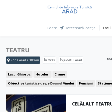
Toate
Detectează locația
Lacul
TEATRU
toa
Zona Arad + 300km
În Oraș
În Județul Arad
Lacul Ghioroc
Hoteluri
Crame
Obiective turistice de pe Drumul Vinului
Pensiuni
Stațiun
Agrement și relaxare
Băile Lipova
Motel
Restaurant
Parcul Natural Lunca Mureșului
Cofetărie
Săgeata Verde
CELĂLALT TEATR
Pub
Pizzerie
Clădiri reprezentative
Fast food
Cetăți 