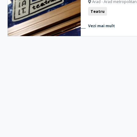
Arad - Arad metropolitan
Ștranduri
Biserici
Muzee și Case memoriale
Monumente
Teatru
Formațiuni naturale
Clubbing
Vestigii arheologice
Cam
Vezi mai mult
Teatru
Bistro