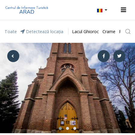
Toate
Detectează locația
Lacul Ghioroc
Crame
Parcul 