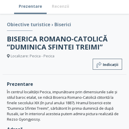
Prezentare
Recenzii
Obiective turistice
›
Biserici
BISERICA ROMANO-CATOLICĂ
”DUMINICA SFINTEI TREIMI”
Localizare: Pecica - Pecica
Indicații
Prezentare
În centrul localității Pecica, impunătoare prin dimensiunile sale și
stilul baroc etalat, se ridică Biserica Romano-Catolică ctitorită la
finele secolului XIX (în jurul anului 1887). Hramul bisericii este
”Duminica Sfintei Treimi”, sărbătorit în prima duminică de după
Rusalii, iar în interiorul acesteia putem admira pictura realizată de
Rezso Gyongyossy.