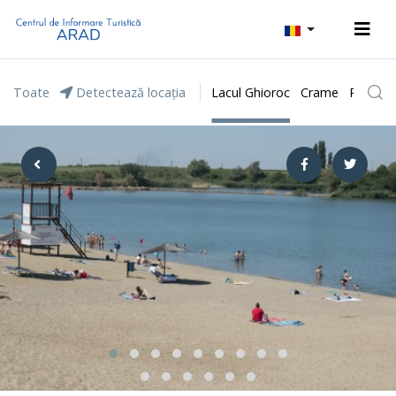
Toate
Detectează locația
Lacul Ghioroc
Crame
Parcul 