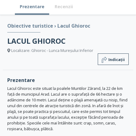
Prezentare
Recenzii
Obiective turistice
›
Lacul Ghioroc
LACUL GHIOROC
Localizare: Ghioroc - Lunca Mureșului Inferior
Indicații
Prezentare
Lacul Ghioroc este situat la poalele Muntilor Zărand, la 22 de km
față de municipiul Arad. Lacul are o suprafață de 66 hectare și o
adâncime de 10 metri. Lacul deține o plajă amenajată cu nisip, fiind
unul din centrele de atracție turistică din zonă. In afară de înot și
plajă, se poate practica și pescuitul, care este permis tot timpul
anului și pe toată suprafața lacului, excepție făcând perioada de
prohibiție. Speciile cele mai întâlnite sunt: crap, somn, caras,
roșioara, băbușca, plătică.