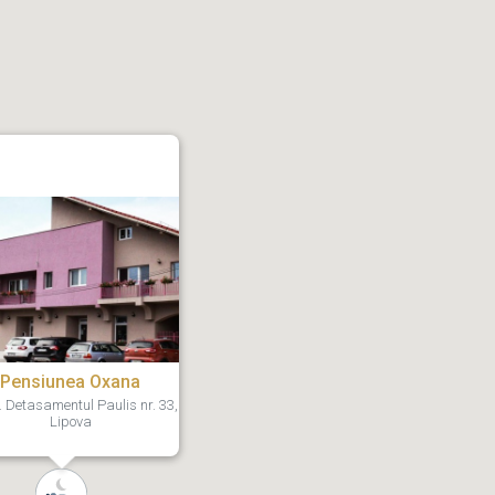
Pensiunea Oxana
. Detasamentul Paulis nr. 33,
Lipova