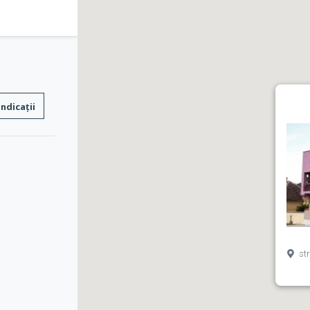
Indicații
str