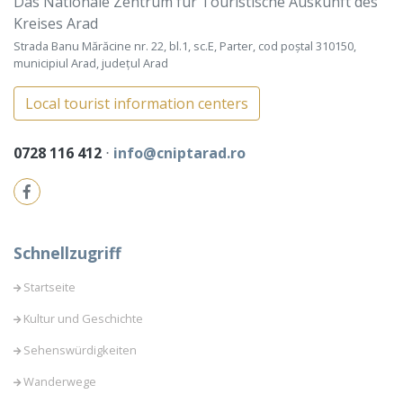
Das Nationale Zentrum für Touristische Auskunft des
Kreises Arad
Strada Banu Mărăcine nr. 22, bl.1, sc.E, Parter, cod poștal 310150,
municipiul Arad, județul Arad
Local tourist information centers
0728 116 412
⋅
info@cniptarad.ro
Schnellzugriff
Startseite
Kultur und Geschichte
Sehenswürdigkeiten
Wanderwege