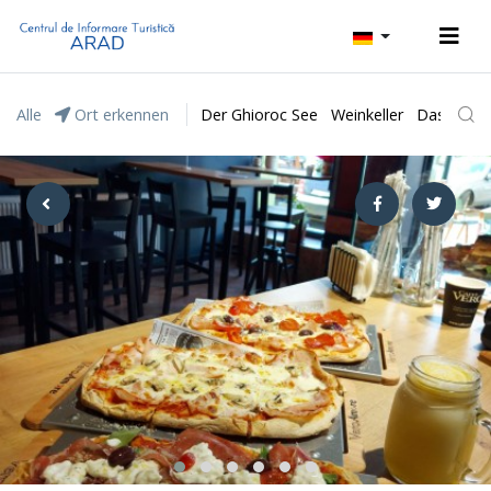
Alle
Ort erkennen
Der Ghioroc See
Weinkeller
Das Natur