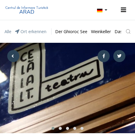
Alle
Ort erkennen
Der Ghioroc See
Weinkeller
Das Natur