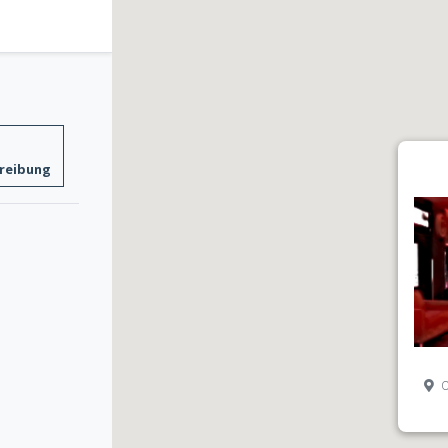
reibung
C