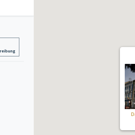
reibung
D