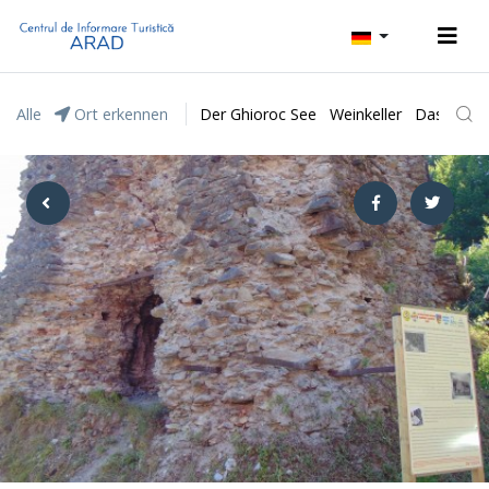
Alle
Ort erkennen
Der Ghioroc See
Weinkeller
Das Natur