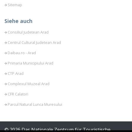
Sitemap
Siehe auch
Consiliul Judetean Arad
Centrul Cultural Judetean Arad
Daibau.ro - Arad
Primaria Municipiului Arad
CTP Arad
Complexul Muzeal Arad
CFR Calatori
Parcul Natural Lunca Muresului
© 2026 Das Nationale Zentrum für Touristische