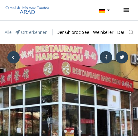
Alle
Ort erkennen
Der Ghioroc See
Weinkeller
Das Natur