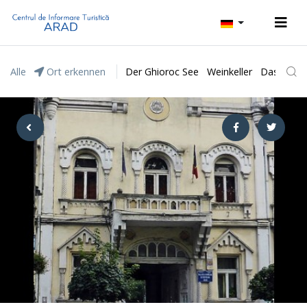
Alle
Ort erkennen
Der Ghioroc See
Weinkeller
Das Natur