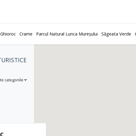
 Ghioroc
Crame
Parcul Natural Lunca Mureșului
Săgeata Verde
TURISTICE
te categoriile
IC