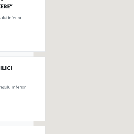
ERE”
lui Inferior
ILICI
eșului Inferior