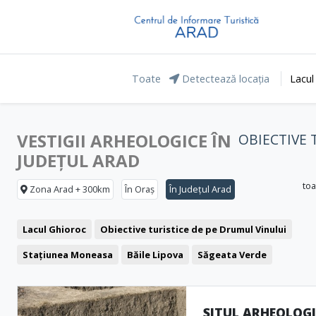
Toate
Detectează locația
Lacul
VESTIGII ARHEOLOGICE ÎN
OBIECTIVE 
JUDEȚUL ARAD
toa
Zona Arad + 300km
În Oraș
În Județul Arad
Lacul Ghioroc
Obiective turistice de pe Drumul Vinului
Stațiunea Moneasa
Băile Lipova
Săgeata Verde
Clădiri reprezentative
Cetăți și castele
Biserici
Muzee și Case memoriale
Monumente
Formațiuni naturale
SITUL ARHEOLOG