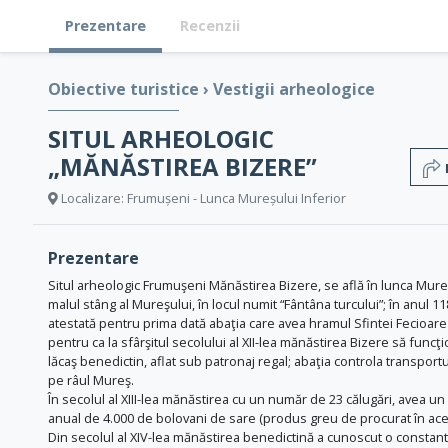
Prezentare
Recenzii
Obiective turistice
›
Vestigii arheologice
SITUL ARHEOLOGIC
„MĂNĂSTIREA BIZERE”
Localizare: Frumușeni - Lunca Mureșului Inferior
Prezentare
Situl arheologic Frumuşeni Mănăstirea Bizere, se află în lunca Mure
malul stâng al Mureşului, în locul numit “Fântâna turcului”; în anul 11
atestată pentru prima dată abaţia care avea hramul Sfintei Fecioare
pentru ca la sfârşitul secolului al XII-lea mănăstirea Bizere să funcţ
lăcaş benedictin, aflat sub patronaj regal; abaţia controla transport
pe râul Mureş.
În secolul al XIII-lea mănăstirea cu un număr de 23 călugări, avea un
anual de 4.000 de bolovani de sare (produs greu de procurat în acel
Din secolul al XIV-lea mănăstirea benedictină a cunoscut o constan