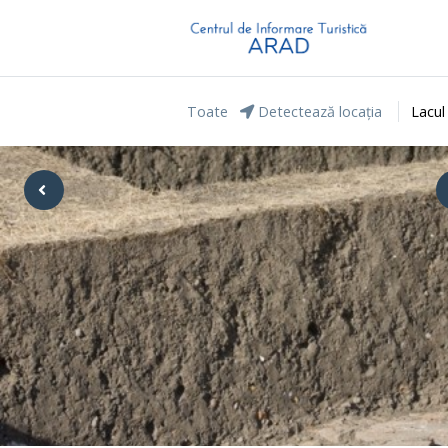
Toate
Detectează locația
Lacul