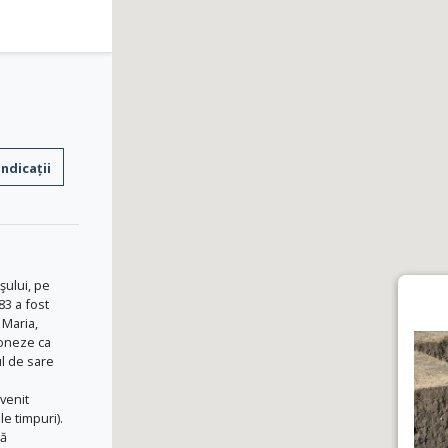
Indicații
şului, pe
83 a fost
 Maria,
ioneze ca
ul de sare
 venit
e timpuri).
tă