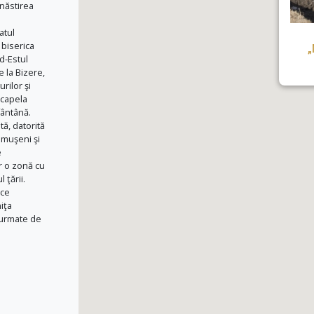
ănăstirea
atul
 biserica
„
d-Estul
e la Bizere,
rilor şi
 capela
fântână.
tă, datorită
umuşeni şi
e
r o zonă cu
 ţării.
ice
iţa
, urmate de