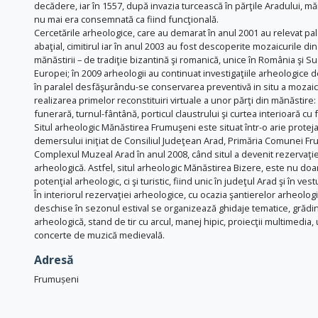
decădere, iar în 1557, după invazia turcească în părţile Aradului, m
nu mai era consemnată ca fiind funcţională.
Cercetările arheologice, care au demarat în anul 2001 au relevat pal
abaţial, cimitirul iar în anul 2003 au fost descoperite mozaicurile din
mănăstirii – de tradiţie bizantină şi romanică, unice în România şi Su
Europei; în 2009 arheologii au continuat investigaţiile arheologice d
în paralel desfăşurându-se conservarea preventivă in situ a mozaicu
realizarea primelor reconstituiri virtuale a unor părţi din mănăstire:
funerară, turnul-fântână, porticul claustrului şi curtea interioară cu 
Situl arheologic Mănăstirea Frumuşeni este situat într-o arie proteja
demersului iniţiat de Consiliul Judeţean Arad, Primăria Comunei Fr
Complexul Muzeal Arad în anul 2008, când situl a devenit rezervaţi
arheologică. Astfel, situl arheologic Mănăstirea Bizere, este nu doa
potenţial arheologic, ci şi turistic, fiind unic în judeţul Arad şi în vestul
În interiorul rezervaţiei arheologice, cu ocazia şantierelor arheolog
deschise în sezonul estival se organizează ghidaje tematice, grădin
arheologică, stand de tir cu arcul, manej hipic, proiecţii multimedia
concerte de muzică medievală.
Adresă
Frumușeni