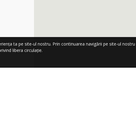
nța ta pe site-ul nostru. Prin continuarea navigării pe site-ul nostru co
ivind libera circulație.
LA NEWSLETTER!
Trimi