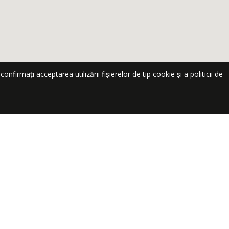
nfirmați acceptarea utilizării fișierelor de tip cookie și a politicii de
te