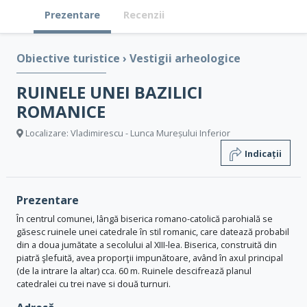
Prezentare
Recenzii
Obiective turistice
›
Vestigii arheologice
RUINELE UNEI BAZILICI
ROMANICE
Localizare: Vladimirescu - Lunca Mureșului Inferior
Indicații
Prezentare
În centrul comunei, lângă biserica romano-catolică parohială se
găsesc ruinele unei catedrale în stil romanic, care datează probabil
din a doua jumătate a secolului al XIII-lea. Biserica, construită din
piatră şlefuită, avea proporţii impunătoare, având în axul principal
(de la intrare la altar) cca. 60 m. Ruinele descifrează planul
catedralei cu trei nave si două turnuri.