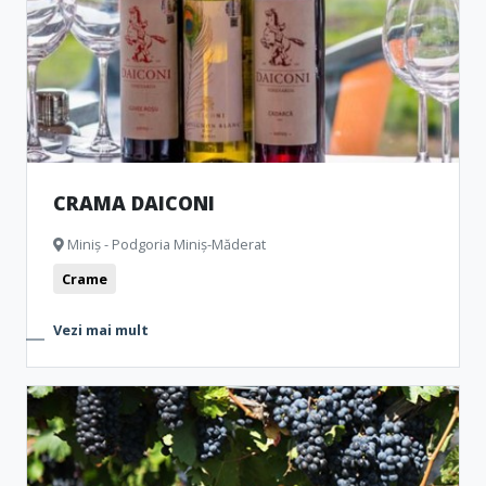
Clădiri reprezentative
Cetăți și castele
Ștranduri
Biserici
Muzee și Case memoriale
Monumente
Formațiuni naturale
Vestigii arheologice
Camping
CRAMA DAICONI
Miniș - Podgoria Miniș-Măderat
Crame
Vezi mai mult