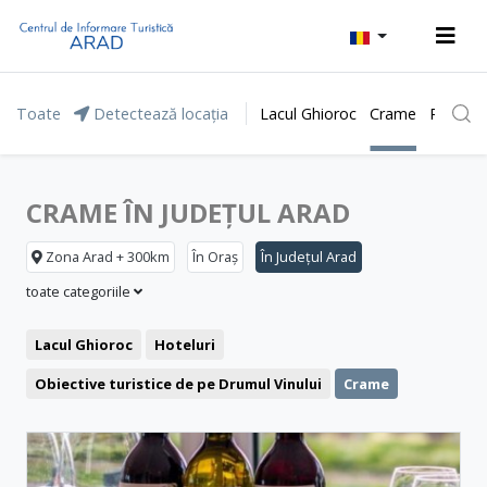
Toate
Detectează locația
Lacul Ghioroc
Crame
Parcul 
CRAME ÎN JUDEȚUL ARAD
Zona Arad + 300km
În Oraș
În Județul Arad
toate categoriile
Lacul Ghioroc
Hoteluri
Obiective turistice de pe Drumul Vinului
Crame
Agrement și relaxare
Stațiunea Moneasa
Pensiuni
Motel
Băile Lipova
Restaurant
Săgeata Verde