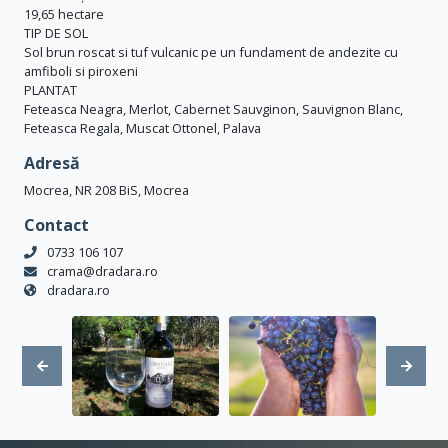
19,65 hectare
TIP DE SOL
Sol brun roscat si tuf vulcanic pe un fundament de andezite cu
amfiboli si piroxeni
PLANTAT
Feteasca Neagra, Merlot, Cabernet Sauvginon, Sauvignon Blanc,
Feteasca Regala, Muscat Ottonel, Palava
Adresă
Mocrea, NR 208 BiS, Mocrea
Contact
0733 106 107
crama@dradara.ro
dradara.ro