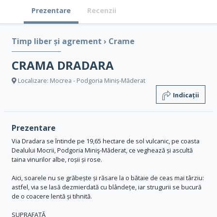
Prezentare
Recenzii
Timp liber și agrement
›
Crame
CRAMA DRADARA
Localizare: Mocrea - Podgoria Miniș-Măderat
Indicații
Prezentare
Via Dradara se întinde pe 19,65 hectare de sol vulcanic, pe coasta
Dealului Mocrii, Podgoria Miniş-Măderat, ce veghează și ascultă
taina vinurilor albe, roșii și rose.
Aici, soarele nu se grăbește și răsare la o bătaie de ceas mai târziu:
astfel, via se lasă dezmierdată cu blândețe, iar strugurii se bucură
de o coacere lentă și tihnită.
SUPRAFAȚĂ