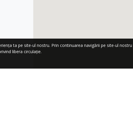
nța ta pe site-ul nostru. Prin continuarea navigării pe site-ul nostru co
ivind libera circulație.
LA NEWSLETTER!
Trimi