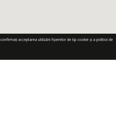
nfirmați acceptarea utilizării fișierelor de tip cookie și a politicii de
te