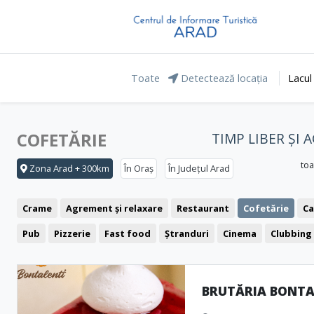
Toate
Detectează locația
Lacul
COFETĂRIE
TIMP LIBER ȘI
toa
Zona Arad + 300km
În Oraș
În Județul Arad
Crame
Agrement și relaxare
Restaurant
Cofetărie
Ca
Pub
Pizzerie
Fast food
Ștranduri
Cinema
Clubbing
Bistro
BRUTĂRIA BONTA