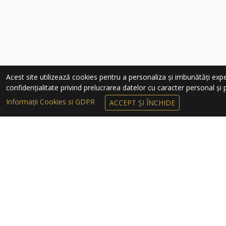
Acest site utilizează cookies pentru a personaliza și imbunătăți experie
confidențialitate privind prelucrarea datelor cu caracter personal și pr
Informații Cookies si GDPR
ACCEPT ȘI ÎNCHIDE
ÎNSCRIEȚI-VĂ 