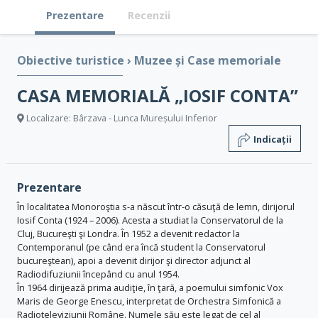
Prezentare
Recenzii
Obiective turistice
›
Muzee și Case memoriale
CASA MEMORIALĂ „IOSIF CONTA”
Localizare: Bârzava - Lunca Mureșului Inferior
Indicații
Prezentare
În localitatea Monoroştia s-a născut într-o căsuţă de lemn, dirijorul
Iosif Conta (1924 – 2006). Acesta a studiat la Conservatorul de la
Cluj, Bucureşti şi Londra. În 1952 a devenit redactor la
Contemporanul (pe când era încă student la Conservatorul
bucureştean), apoi a devenit dirijor şi director adjunct al
Radiodifuziunii începând cu anul 1954.
În 1964 dirijează prima audiţie, în ţară, a poemului simfonic Vox
Maris de George Enescu, interpretat de Orchestra Simfonică a
Radioteleviziunii Române. Numele său este legat de cel al