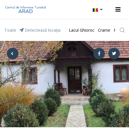
Toate
Detectează locația
Lacul Ghioroc
Crame
Parcul 