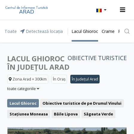
Toate
Detectează locația
Lacul Ghioroc
Crame
Parcul 
LACUL GHIOROC
OBIECTIVE TURISTICE
ÎN JUDEȚUL ARAD
Zona Arad + 300km
În Oraș
În Județul Arad
toate categoriile
Lacul Ghioroc
Obiective turistice de pe Drumul Vinului
Stațiunea Moneasa
Băile Lipova
Săgeata Verde
Clădiri reprezentative
Cetăți și castele
Biserici