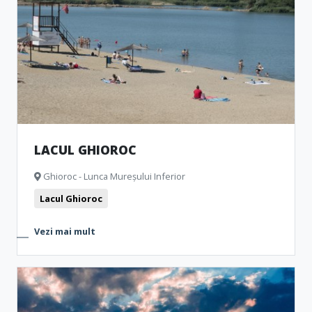
Muzee și Case memoriale
Monumente
Formațiuni naturale
Vestigii arheologice
LACUL GHIOROC
Ghioroc - Lunca Mureșului Inferior
Lacul Ghioroc
Vezi mai mult