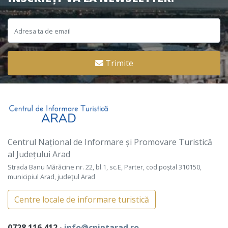
Trimite
Centrul Național de Informare și Promovare Turistică
al Județului Arad
Strada Banu Mărăcine nr. 22, bl.1, sc.E, Parter, cod poștal 310150,
municipiul Arad, județul Arad
Centre locale de informare turistică
0728 116 412
⋅
info@cniptarad.ro