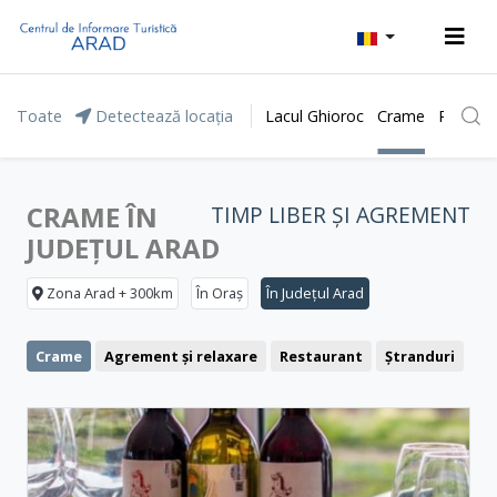
Toate
Detectează locația
Lacul Ghioroc
Crame
Parcul 
CRAME ÎN
TIMP LIBER ȘI AGREMENT
JUDEȚUL ARAD
Zona Arad + 300km
În Oraș
În Județul Arad
Crame
Agrement și relaxare
Restaurant
Ștranduri