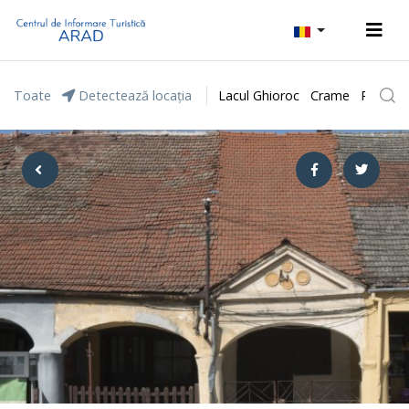
Toate
Detectează locația
Lacul Ghioroc
Crame
Parcul 