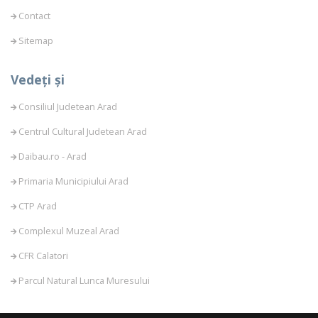
Contact
Sitemap
Vedeți și
Consiliul Judetean Arad
Centrul Cultural Judetean Arad
Daibau.ro - Arad
Primaria Municipiului Arad
CTP Arad
Complexul Muzeal Arad
CFR Calatori
Parcul Natural Lunca Muresului