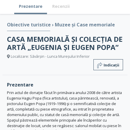
Prezentare
Recenzii
Obiective turistice
›
Muzee și Case memoriale
CASA MEMORIALĂ ȘI COLECȚIA DE
ARTĂ „EUGENIA ȘI EUGEN POPA”
Localizare: Săvârșin - Lunca Mureșului Inferior
Indicații
Prezentare
Prin actul de donaţie făcut în primăvara anului 2008 de către artista
Eugenia Hagiu Popa (fiica artistului), casa părintească, renovată, a
pictorului Eugen Popa (1919–1996) şi o semnificativă colecţie de
artă, completată cu piese etnografice, au intrat în proprietatea
domeniului public, cu statut de casă memorială şi colecţie de artă.
Spaţiul păstrează elementele principale ale încăperilor cu
destinaţie de locuit, unde se regăsesc: salonul mobilat cu piese în