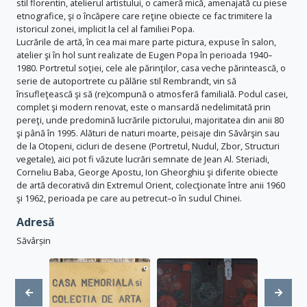
stil florentin, atelierul artistului, o cameră mică, amenajată cu piese
etnografice, şi o încăpere care reţine obiecte ce fac trimitere la
istoricul zonei, implicit la cel al familiei Popa.
Lucrările de artă, în cea mai mare parte pictura, expuse în salon,
atelier şi în hol sunt realizate de Eugen Popa în perioada 1940–
1980. Portretul soţiei, cele ale părinţilor, casa veche părintească, o
serie de autoportrete cu pălărie stil Rembrandt, vin să
însufleţească şi să (re)compună o atmosferă familială. Podul casei,
complet şi modern renovat, este o mansardă nedelimitată prin
pereţi, unde predomină lucrările pictorului, majoritatea din anii 80
şi până în 1995. Alături de naturi moarte, peisaje din Săvârşin sau
de la Otopeni, cicluri de desene (Portretul, Nudul, Zbor, Structuri
vegetale), aici pot fi văzute lucrări semnate de Jean Al. Steriadi,
Corneliu Baba, George Apostu, Ion Gheorghiu şi diferite obiecte
de artă decorativă din Extremul Orient, colecţionate între anii 1960
şi 1962, perioada pe care au petrecut–o în sudul Chinei.
Adresă
Săvârșin