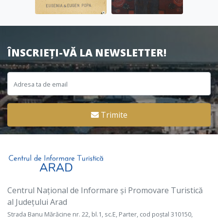
ÎNSCRIEȚI-VĂ LA NEWSLETTER!
Trimite
Centrul Național de Informare și Promovare Turistică
al Județului Arad
Strada Banu Mărăcine nr. 22, bl.1, sc.E, Parter, cod poștal 310150,