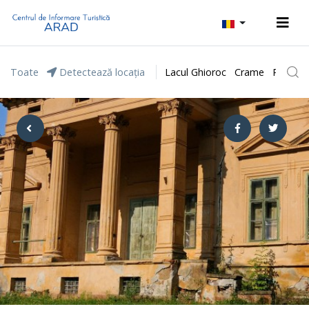
Toate
Detectează locația
Lacul Ghioroc
Crame
Parcul 