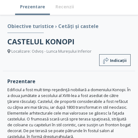
Prezentare
Recenzii
Obiective turistice
›
Cetăți și castele
CASTELUL KONOPI
Localizare: Odvoș - Lunca Mureșului Inferior
Indicații
Prezentare
Edificiul a fost mult timp reşedinţă nobiliară a domeniului Konopi. În
a doua jumătate a secolului al XVIII-lea a fost asediat de către
ţăranii răsculaţi. Castelul, de proportii considerabile a fost refăcut
cu câţiva ani mai târziu, iar după 1800 transformat in stil neoclasic.
Elementele arhitecturale cele mai valoroase se găsesc la faţada
castelului. O frumoasă scară urcă spre terasa spaţioasă, străjuită
de coloane cu capiteluri în stil corintic, care susţin un fronton bogat
decorat. De pe terasă se poate pătrunde în fostul salon al
castelului, în formă dreptunghiulară.